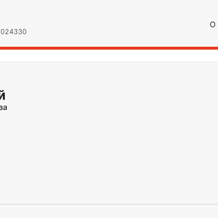
О
О 024330
й
за